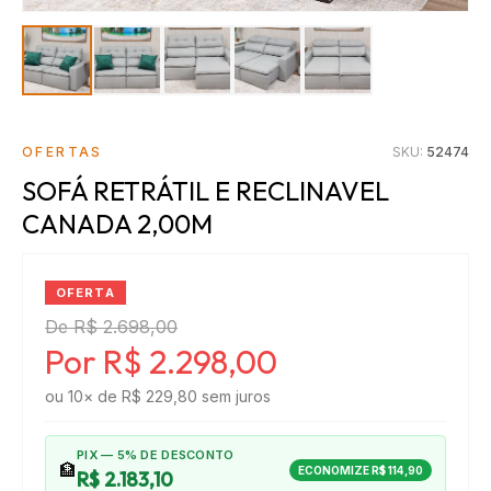
OFERTAS
SKU:
52474
SOFÁ RETRÁTIL E RECLINAVEL
CANADA 2,00M
OFERTA
De
R$ 2.698,00
Por
R$ 2.298,00
ou
10
× de
R$ 229,80
sem juros
PIX — 5% DE DESCONTO
🏦
ECONOMIZE
R$ 114,90
R$ 2.183,10