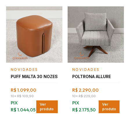
Falar com consultor
Falar com consultor
NOVIDADES
NOVIDADES
PUFF MALTA 30 NOZES
POLTRONA ALLURE
R$ 1.099,00
R$ 2.290,00
10
×
R$ 109,90
10
×
R$ 229,00
PIX
PIX
Ver
Ver
R$ 1.044,05
produto
R$ 2.175,50
produto