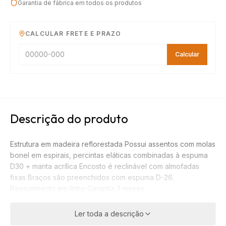
Garantia de fábrica em todos os produtos
CALCULAR FRETE E PRAZO
Calcular
Descrição do produto
Estrutura em madeira reflorestada Possui assentos com molas
bonel em espirais, percintas eláticas combinadas à espuma
D30 + manta acrílica Encosto é reclinável com almofadas
fixas Braços são preenchidos com espuma D-26.
Revestimento em linho Garantia 3 meses
Ler toda a descrição