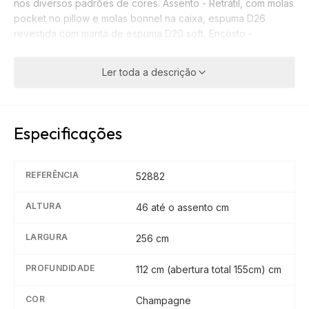
nos diversos padrões de cores. Assento - Retrátil, com molas
pocket no pillow e molas bonnel na caixa, espuma D26
revestida com manta de espuma D20 soft, Encosto -
Reclinável, almofada preenchida 100% com fibra siliconada
revestida com manta siliconada; Garantia 3 meses
Ler toda a descrição
Especificações
REFERÊNCIA
52882
ALTURA
46 até o assento
cm
LARGURA
256
cm
PROFUNDIDADE
112 cm (abertura total 155cm)
cm
COR
Champagne