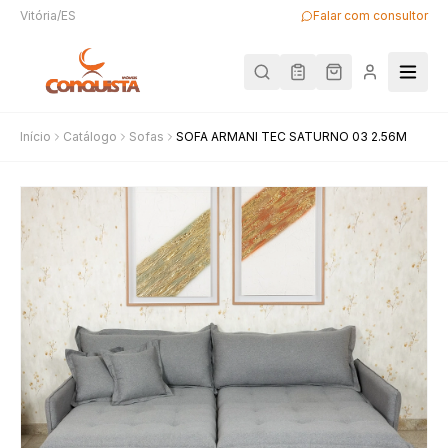
Vitória/ES
Falar com consultor
Início
Catálogo
Sofas
SOFA ARMANI TEC SATURNO 03 2.56M