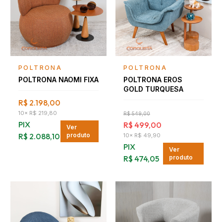
Falar com consultor
Falar com consultor
POLTRONA
POLTRONA
POLTRONA NAOMI FIXA
POLTRONA EROS
GOLD TURQUESA
R$ 2.198,00
10
×
R$ 219,80
R$ 549,00
PIX
R$ 499,00
Ver
R$ 2.088,10
produto
10
×
R$ 49,90
PIX
Ver
R$ 474,05
produto