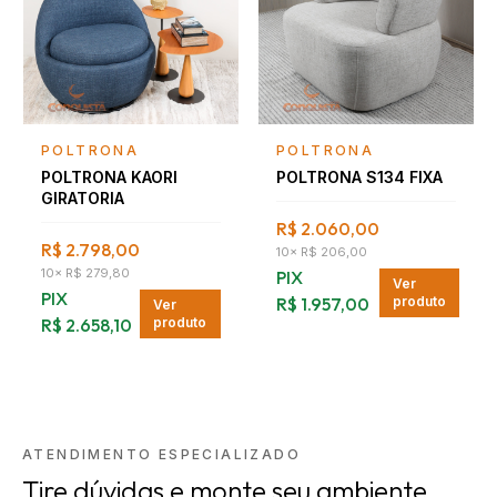
Falar com consultor
Falar com consultor
POLTRONA
POLTRONA
POLTRONA KAORI
POLTRONA S134 FIXA
GIRATORIA
R$ 2.060,00
R$ 2.798,00
10
×
R$ 206,00
10
×
R$ 279,80
PIX
Ver
PIX
R$ 1.957,00
produto
Ver
R$ 2.658,10
produto
ATENDIMENTO ESPECIALIZADO
Tire dúvidas e monte seu ambiente