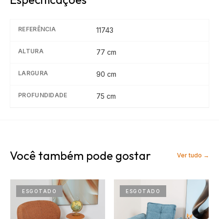
REFERÊNCIA
11743
ALTURA
77
cm
LARGURA
90
cm
PROFUNDIDADE
75
cm
Você também pode gostar
Ver tudo →
ESGOTADO
ESGOTADO