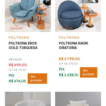
Falar com consultor
Falar com consultor
POLTRONA
POLTRONA
POLTRONA EROS
POLTRONA KAORI
GOLD TURQUESA
GIRATORIA
R$ 2.798,00
R$ 549,00
10
×
R$ 279,80
R$ 499,00
PIX
10
×
R$ 49,90
Ver
R$ 2.658,10
produto
PIX
Ver
R$ 474,05
produto