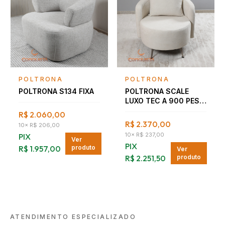
Falar com consultor
Falar com consultor
POLTRONA
POLTRONA
POLTRONA S134 FIXA
POLTRONA SCALE
LUXO TEC A 900 PES
CHAMPAGNE
R$ 2.060,00
R$ 2.370,00
10
×
R$ 206,00
10
×
R$ 237,00
PIX
Ver
PIX
R$ 1.957,00
produto
Ver
R$ 2.251,50
produto
ATENDIMENTO ESPECIALIZADO