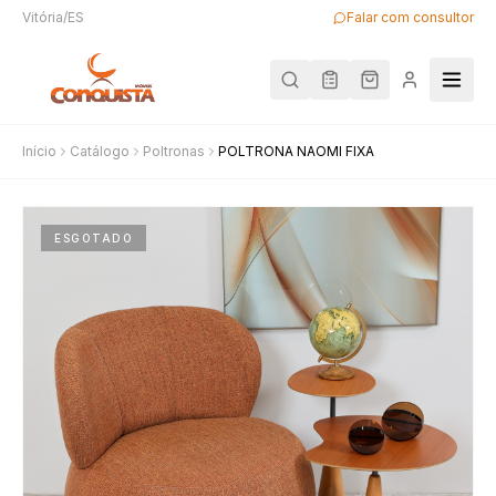
Vitória/ES
Falar com consultor
Início
Catálogo
Poltronas
POLTRONA NAOMI FIXA
ESGOTADO