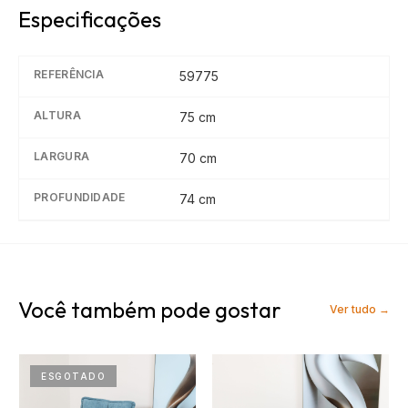
Especificações
REFERÊNCIA
59775
ALTURA
75
cm
LARGURA
70
cm
PROFUNDIDADE
74
cm
Você também pode gostar
Ver tudo →
ESGOTADO