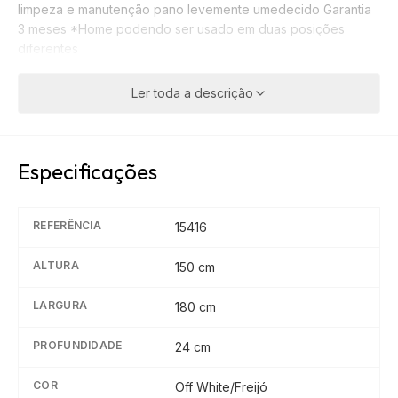
limpeza e manutenção pano levemente umedecido Garantia
3 meses *Home podendo ser usado em duas posições
diferentes
Ler toda a descrição
Especificações
REFERÊNCIA
15416
ALTURA
150
cm
LARGURA
180
cm
PROFUNDIDADE
24
cm
COR
Off White/Freijó