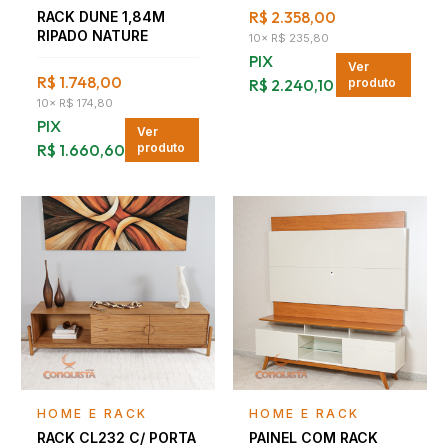
R$ 2.358,00
RACK DUNE 1,84M
RIPADO NATURE
10
×
R$ 235,80
PIX
Ver
R$ 1.748,00
R$ 2.240,10
produto
10
×
R$ 174,80
PIX
Ver
R$ 1.660,60
produto
Falar com consultor
Falar com consultor
HOME E RACK
HOME E RACK
RACK CL232 C/ PORTA
PAINEL COM RACK