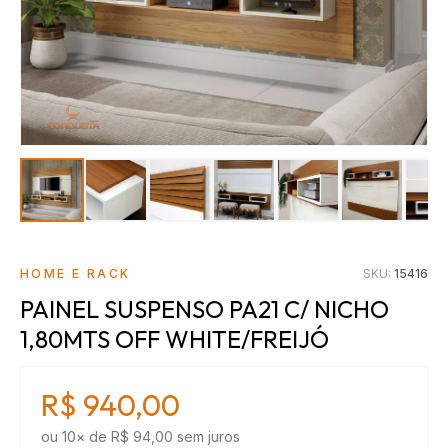
HOME E RACK
SKU:
15416
PAINEL SUSPENSO PA21 C/ NICHO
1,80MTS OFF WHITE/FREIJÓ
R$ 940,00
ou
10
× de
R$ 94,00
sem juros