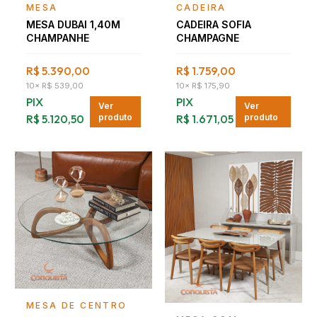
Falar com consultor
Falar com consultor
MESA
CADEIRA
MESA DUBAI 1,40M
CADEIRA SOFIA
CHAMPANHE
CHAMPAGNE
R$ 5.390,00
R$ 1.759,00
10
×
R$ 539,00
10
×
R$ 175,90
PIX
PIX
Ver
Ver
R$ 5.120,50
produto
R$ 1.671,05
produto
Falar com consultor
MESA DE CENTRO
Falar com consultor