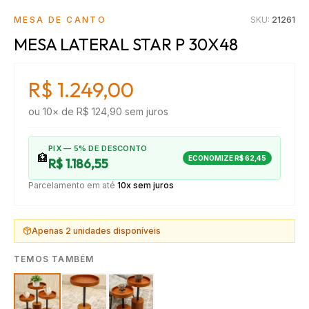
MESA DE CANTO
SKU:
21261
MESA LATERAL STAR P 30X48
R$ 1.249,00
ou
10
× de
R$ 124,90
sem juros
PIX — 5% DE DESCONTO
🏦
ECONOMIZE
R$ 62,45
R$ 1.186,55
Parcelamento em até
10x sem juros
Apenas
2
unidades disponíveis
TEMOS TAMBÉM