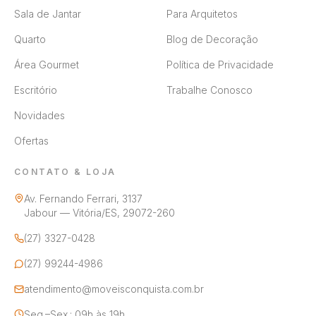
Sala de Jantar
Para Arquitetos
Quarto
Blog de Decoração
Área Gourmet
Política de Privacidade
Escritório
Trabalhe Conosco
Novidades
Ofertas
CONTATO & LOJA
Av. Fernando Ferrari, 3137
Jabour — Vitória/ES, 29072-260
(27) 3327-0428
(27) 99244-4986
atendimento@moveisconquista.com.br
Seg.–Sex.: 09h às 19h