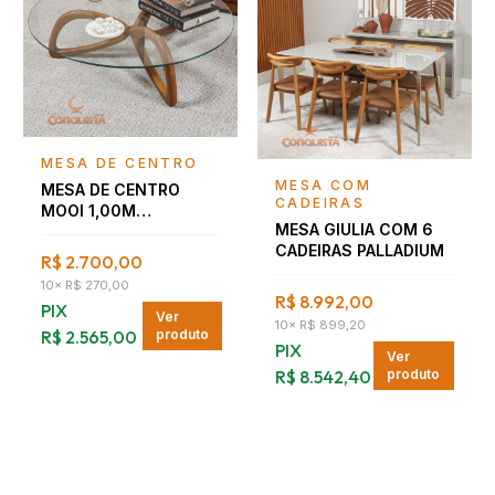
Falar com consultor
MESA DE CENTRO
Falar com consultor
MESA COM
MESA DE CENTRO
CADEIRAS
MOOI 1,00M
MESA GIULIA COM 6
NOGUEIRA
CADEIRAS PALLADIUM
R$ 2.700,00
10
×
R$ 270,00
R$ 8.992,00
PIX
Ver
10
×
R$ 899,20
R$ 2.565,00
produto
PIX
Ver
R$ 8.542,40
produto