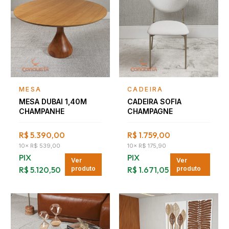
Falar com consultor
Falar com consultor
MESA
CADEIRA
MESA DUBAI 1,40M
CADEIRA SOFIA
CHAMPANHE
CHAMPAGNE
R$ 5.390,00
R$ 1.759,00
10
×
R$ 539,00
10
×
R$ 175,90
PIX
PIX
Ver
Ver
R$ 5.120,50
produto
R$ 1.671,05
produto