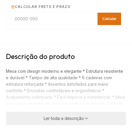
CALCULAR FRETE E PRAZO
Calcular
Descrição do produto
Mesa com design moderno e elegante * Estrutura resistente
e durável * Tampo de alta qualidade * 6 cadeiras com
estrutura reforçada * Assentos estofados para maior
conforto * Encostos confortáveis e ergonômicos *
Acabamento sofisticado * Fácil limpeza e manutenção * Ideal
para salas de jantar de diversos estilos Garantia de 3 meses.
Ler toda a descrição