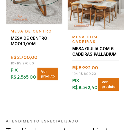
Falar com consultor
MESA DE CENTRO
Falar com consultor
MESA COM
MESA DE CENTRO
CADEIRAS
MOOI 1,00M
MESA GIULIA COM 6
NOGUEIRA
CADEIRAS PALLADIUM
R$ 2.700,00
10
×
R$ 270,00
R$ 8.992,00
PIX
Ver
10
×
R$ 899,20
R$ 2.565,00
produto
PIX
Ver
R$ 8.542,40
produto
ATENDIMENTO ESPECIALIZADO