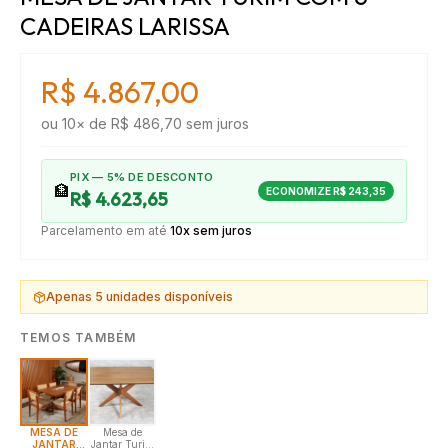
CADEIRAS LARISSA
R$ 4.867,00
ou
10
× de
R$ 486,70
sem juros
PIX — 5% DE DESCONTO
🏦
ECONOMIZE
R$ 243,35
R$ 4.623,65
Parcelamento em até
10x sem juros
Apenas
5
unidades disponíveis
TEMOS TAMBÉM
MESA DE
Mesa de
JANTAR
Jantar Turim