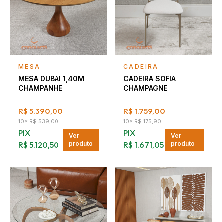
Falar com consultor
Falar com consultor
MESA
CADEIRA
MESA DUBAI 1,40M
CADEIRA SOFIA
CHAMPANHE
CHAMPAGNE
R$ 5.390,00
R$ 1.759,00
10
×
R$ 539,00
10
×
R$ 175,90
PIX
PIX
Ver
Ver
R$ 5.120,50
produto
R$ 1.671,05
produto