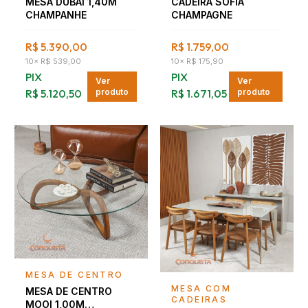
MESA DUBAI 1,40M
CADEIRA SOFIA
CHAMPANHE
CHAMPAGNE
R$ 5.390,00
R$ 1.759,00
10
×
R$ 539,00
10
×
R$ 175,90
PIX
PIX
Ver
Ver
R$ 5.120,50
produto
R$ 1.671,05
produto
Falar com consultor
MESA DE CENTRO
Falar com consultor
MESA COM
MESA DE CENTRO
CADEIRAS
MOOI 1,00M