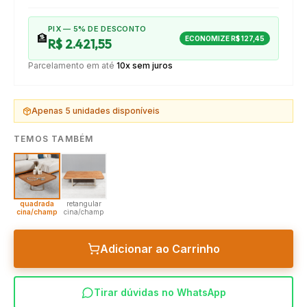
PIX — 5% DE DESCONTO
🏦
ECONOMIZE
R$ 127,45
R$ 2.421,55
Parcelamento em até
10x sem juros
Apenas
5
unidades disponíveis
TEMOS TAMBÉM
quadrada
retangular
cina/champ
cina/champ
Adicionar ao Carrinho
Tirar dúvidas no WhatsApp