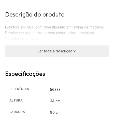
Descrição do produto
Estrutura em MDF com revestimento em lâmina de madeira.
Detalhe em aço carbono com pintura micro texturizada.
Garantia de 3 meses
Ler toda a descrição
Especificações
REFERÊNCIA
56333
ALTURA
34
cm
LARGURA
80
cm