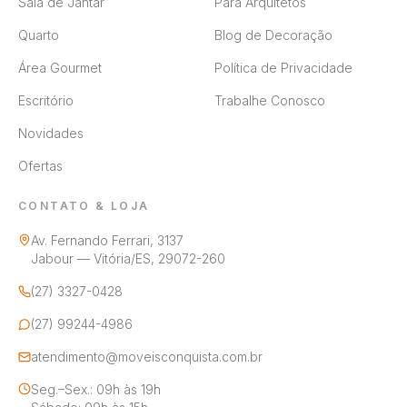
Sala de Jantar
Para Arquitetos
Quarto
Blog de Decoração
Área Gourmet
Política de Privacidade
Escritório
Trabalhe Conosco
Novidades
Ofertas
CONTATO & LOJA
Av. Fernando Ferrari, 3137
Jabour — Vitória/ES, 29072-260
(27) 3327-0428
(27) 99244-4986
atendimento@moveisconquista.com.br
Seg.–Sex.: 09h às 19h