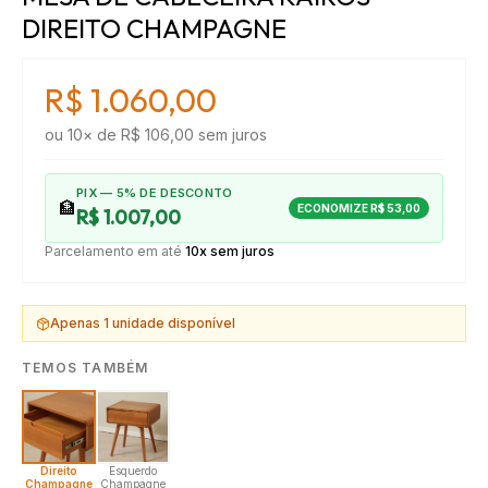
DIREITO CHAMPAGNE
R$ 1.060,00
ou
10
× de
R$ 106,00
sem juros
PIX — 5% DE DESCONTO
🏦
ECONOMIZE
R$ 53,00
R$ 1.007,00
Parcelamento em até
10x sem juros
Apenas
1
unidade disponível
TEMOS TAMBÉM
Direito
Esquerdo
Champagne
Champagne