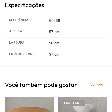
Especificações
REFERÊNCIA
60569
ALTURA
57
cm
LARGURA
50
cm
PROFUNDIDADE
37
cm
Você também pode gostar
Ver tudo →
ESGOTADO