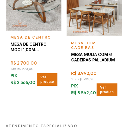
Falar com consultor
MESA DE CENTRO
Falar com consultor
MESA COM
MESA DE CENTRO
CADEIRAS
MOOI 1,00M
MESA GIULIA COM 6
NOGUEIRA
CADEIRAS PALLADIUM
R$ 2.700,00
10
×
R$ 270,00
R$ 8.992,00
PIX
Ver
10
×
R$ 899,20
R$ 2.565,00
produto
PIX
Ver
R$ 8.542,40
produto
ATENDIMENTO ESPECIALIZADO