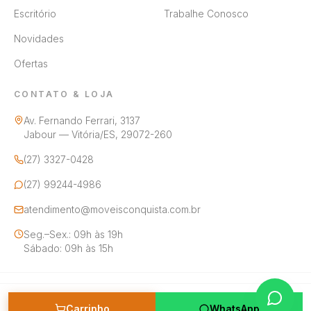
Escritório
Trabalhe Conosco
Novidades
Ofertas
CONTATO & LOJA
Av. Fernando Ferrari, 3137
Jabour — Vitória/ES, 29072-260
(27) 3327-0428
(27) 99244-4986
atendimento@moveisconquista.com.br
Seg.–Sex.: 09h às 19h
Sábado: 09h às 15h
©
2026
Móveis Conquista. CNPJ 27.338.466/0002-39 — Todos os
direitos reservados.
Carrinho
WhatsApp