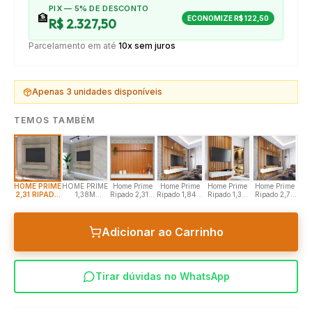
PIX — 5% DE DESCONTO
🏦
ECONOMIZE
R$ 122,50
R$ 2.327,50
Parcelamento em até
10x sem juros
Apenas
3
unidades disponíveis
TEMOS TAMBÉM
HOME PRIME
HOME PRIME
Home Prime
Home Prime
Home Prime
Home Prime
2,31 RIPADO
1,38M
Ripado 2,31m
Ripado 1,84m
Ripado 1,38
Ripado 2,77
GIANDUIA
RIPADO
Nature / Off
Nature / Off
Nature / Off
Nature / Off
GIANDUIA
White
White
White
White
Adicionar ao Carrinho
Tirar dúvidas no WhatsApp