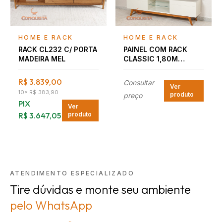
Falar com consultor
Falar com consultor
HOME E RACK
HOME E RACK
RACK CL232 C/ PORTA
PAINEL COM RACK
MADEIRA MEL
CLASSIC 1,80M
OFF/NATURE
R$ 3.839,00
Consultar
Ver
10
×
R$ 383,90
produto
preço
PIX
Ver
R$ 3.647,05
produto
ATENDIMENTO ESPECIALIZADO
Tire dúvidas e monte seu ambiente
pelo WhatsApp