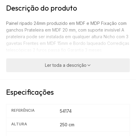
Descrição do produto
Painel ripado 24mm produzido em MDF e MDP Fixação com
ganchos Prateleira em MDF 20 mm, com suporte invisível A
prateleira pode ser instalada em qualquer altura Nicho com 3
gavetas Frentes em MDF 15mm e Bordo laqueado Corrediças
telescópicas 2 furos passa fio Garantia 3 meses
Ler toda a descrição
Especificações
REFERÊNCIA
54174
ALTURA
250
cm