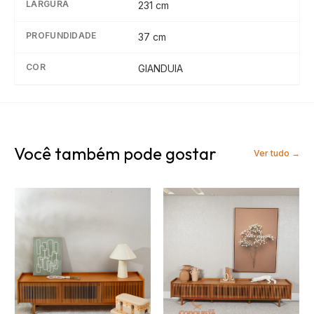
LARGURA
231
cm
PROFUNDIDADE
37
cm
COR
GIANDUIA
Você também pode gostar
Ver tudo →