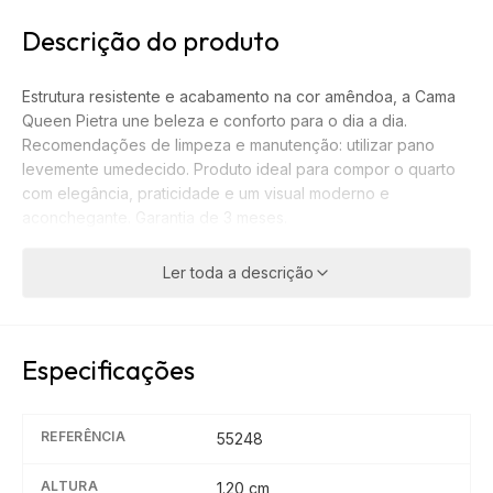
Descrição do produto
Estrutura resistente e acabamento na cor amêndoa, a Cama
Queen Pietra une beleza e conforto para o dia a dia.
Recomendações de limpeza e manutenção: utilizar pano
levemente umedecido. Produto ideal para compor o quarto
com elegância, praticidade e um visual moderno e
aconchegante. Garantia de 3 meses.
Ler toda a descrição
Especificações
REFERÊNCIA
55248
ALTURA
1.20
cm