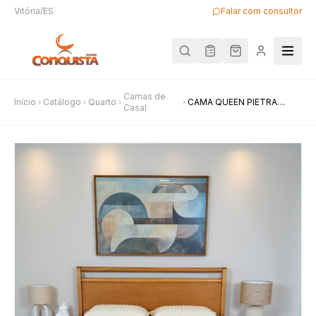
Vitória/ES
Falar com consultor
Camas de
Início
Catálogo
Quarto
CAMA QUEEN PIETRA
Casal
AMENDOA