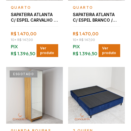
Falar com consultor
Falar com consultor
QUARTO
QUARTO
SAPATEIRA ATLANTA
SAPATEIRA ATLANTA
C/ ESPEL CARVALHO /
C/ ESPEL BRANCO /
DOURADO
DOURADO
R$ 1.470,00
R$ 1.470,00
10
×
R$ 147,00
10
×
R$ 147,00
PIX
PIX
Ver
Ver
R$ 1.396,50
produto
R$ 1.396,50
produto
ESGOTADO
Falar com consultor
Falar com consultor
GUARDA ROUPAS
2 QUEEN