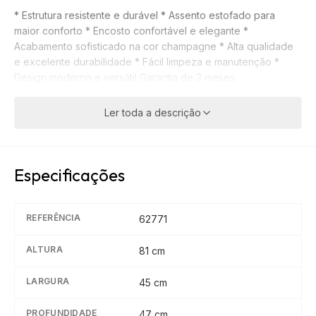
* Estrutura resistente e durável * Assento estofado para
maior conforto * Encosto confortável e elegante *
Acabamento sofisticado na cor champagne * Alta qualidade
e excelente durabilidade * Fácil limpeza e manutenção *
Design moderno e versátil Garantia de 3 meses.
Ler toda a descrição
Especificações
REFERÊNCIA
62771
ALTURA
81
cm
LARGURA
45
cm
PROFUNDIDADE
47
cm