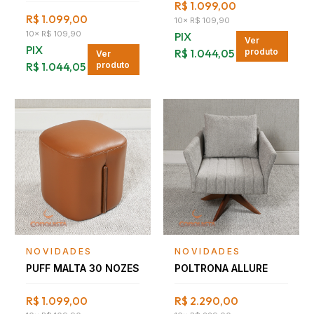
R$ 1.099,00
R$ 1.099,00
10
×
R$ 109,90
10
×
R$ 109,90
PIX
Ver
PIX
R$ 1.044,05
produto
Ver
R$ 1.044,05
produto
Falar com consultor
Falar com consultor
NOVIDADES
NOVIDADES
PUFF MALTA 30 NOZES
POLTRONA ALLURE
R$ 1.099,00
R$ 2.290,00