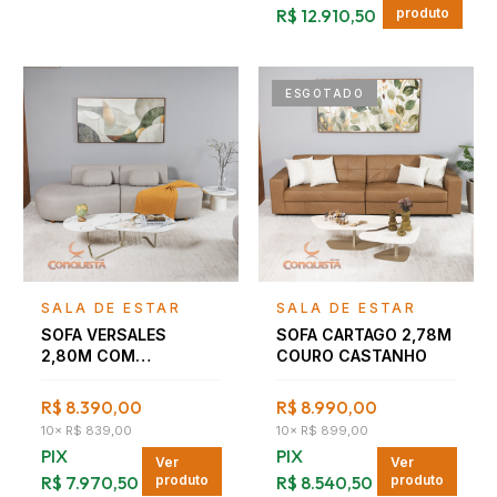
R$ 12.910,50
produto
ESGOTADO
Falar com consultor
Falar com consultor
SALA DE ESTAR
SALA DE ESTAR
SOFA VERSALES
SOFA CARTAGO 2,78M
2,80M COM
COURO CASTANHO
ALMOFADAS
R$ 8.390,00
R$ 8.990,00
10
×
R$ 839,00
10
×
R$ 899,00
PIX
PIX
Ver
Ver
R$ 7.970,50
produto
R$ 8.540,50
produto