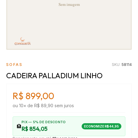
SOFAS
SKU:
58114
CADEIRA PALLADIUM LINHO
R$ 899,00
ou
10
× de
R$ 89,90
sem juros
PIX — 5% DE DESCONTO
🏦
ECONOMIZE
R$ 44,95
R$ 854,05