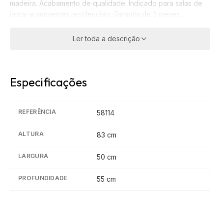
madeira. Acabamento de qualidade. Indicado para salas de
jantar e ambientes residenciais. Garantia de 3 meses.
Ler toda a descrição
Especificações
REFERÊNCIA
58114
ALTURA
83
cm
LARGURA
50
cm
PROFUNDIDADE
55
cm