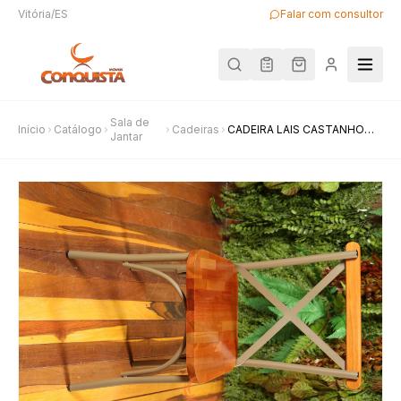
Vitória/ES
Falar com consultor
Sala de
Início
Catálogo
Cadeiras
CADEIRA LAIS CASTANHO
Jantar
FERRO CAQUI