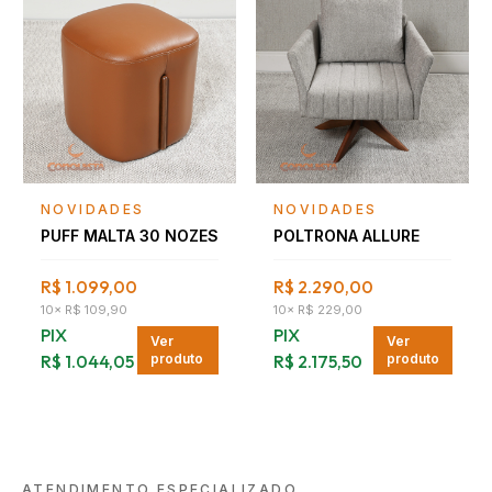
Falar com consultor
Falar com consultor
NOVIDADES
NOVIDADES
PUFF MALTA 30 NOZES
POLTRONA ALLURE
R$ 1.099,00
R$ 2.290,00
10
×
R$ 109,90
10
×
R$ 229,00
PIX
PIX
Ver
Ver
R$ 1.044,05
produto
R$ 2.175,50
produto
ATENDIMENTO ESPECIALIZADO