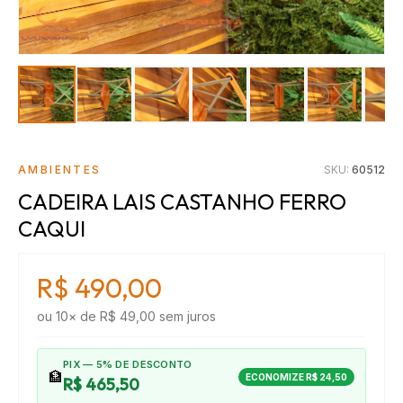
AMBIENTES
SKU:
60512
CADEIRA LAIS CASTANHO FERRO
CAQUI
R$ 490,00
ou
10
× de
R$ 49,00
sem juros
PIX — 5% DE DESCONTO
🏦
ECONOMIZE
R$ 24,50
R$ 465,50