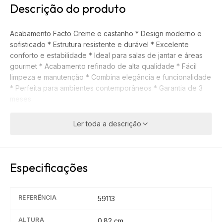
Descrição do produto
Acabamento Facto Creme e castanho * Design moderno e
sofisticado * Estrutura resistente e durável * Excelente
conforto e estabilidade * Ideal para salas de jantar e áreas
gourmet * Acabamento refinado de alta qualidade * Fácil
limpeza e manutenção * Combina elegância e funcionalidade
* Perfeita para ambientes contemporâneos * Garantia de 3
meses
Ler toda a descrição
Especificações
REFERÊNCIA
59113
ALTURA
0.82
cm