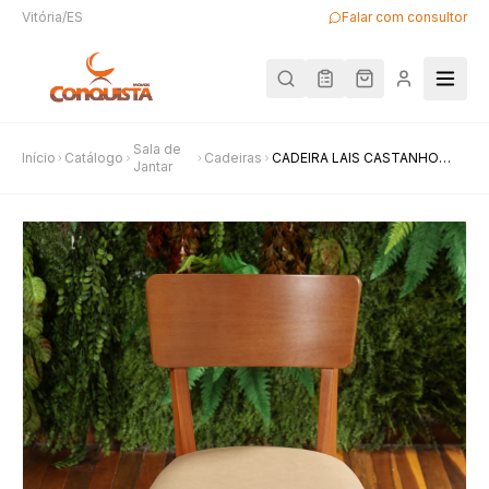
Vitória/ES
Falar com consultor
Sala de
Início
Catálogo
Cadeiras
CADEIRA LAIS CASTANHO
Jantar
FACTO CREME 01