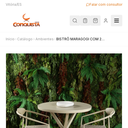
Vitória/ES
Falar com consultor
Início
Catálogo
Ambientes
BISTRÔ MARAGOGI COM 2
BANQUETAS IPANEMA