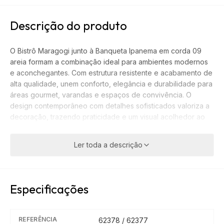
Descrição do produto
O Bistrô Maragogi junto à Banqueta Ipanema em corda 09
areia formam a combinação ideal para ambientes modernos
e aconchegantes. Com estrutura resistente e acabamento de
alta qualidade, unem conforto, elegância e durabilidade para
áreas gourmet, varandas e espaços de convivência. O
design contemporâneo com detalhes sofisticados valoriza a
decoração, trazendo praticidade e um visual acolhedor ao
ambiente. Recomendações de limpeza e manutenção: utilizar
pano levemente umedecido. Garantia de 3 meses.
Ler toda a descrição
Especificações
REFERÊNCIA
62378 / 62377