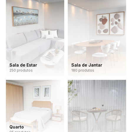
Sala de Jantar
Sala de Estar
180
produtos
250
produtos
Quarto