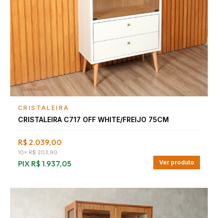
Falar com consultor
CRISTALEIRA
CRISTALEIRA C717 OFF WHITE/FREIJO 75CM
R$ 2.039,00
10
×
R$ 203,90
PIX
R$ 1.937,05
Ver produto