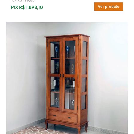
10
×
R$ 199,80
PIX
R$ 1.898,10
Ver produto